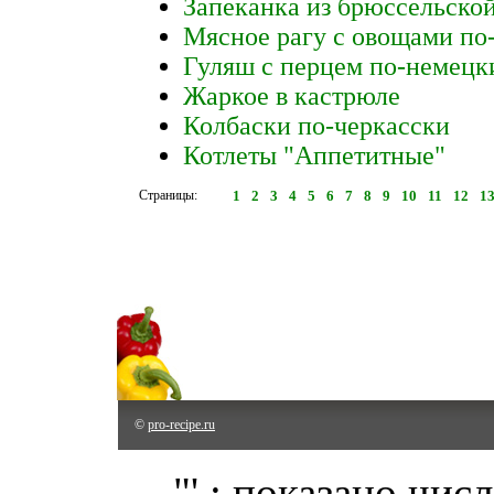
Запеканка из брюссельской
Мясное рагу с овощами по
Гуляш с перцем по-немецк
Жаркое в кастрюле
Колбаски по-черкасски
Котлеты "Аппетитные"
Страницы:
1
2
3
4
5
6
7
8
9
10
11
12
1
©
pro-recipe.ru
"' : показано чис