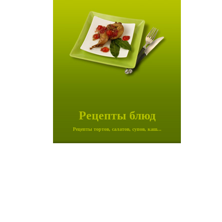
Рецепты блюд
Рецепты тортов, салатов, супов, каш...