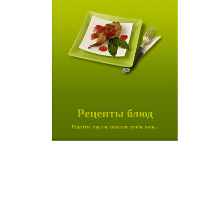
Рецепты блюд
Рецепты тортов, салатов, супов, каш...